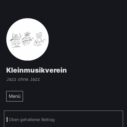
Zum
Inhalt
springen
Kleinmusikverein
Jazz ohne Jazz
Menü
Oben gehaltener Beitrag